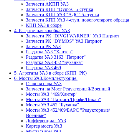
Запчасти АКПП УАЗ
Запчасти КПП "Dymos" 5-ступка
Запчасти КПП УАЗ "АДС" 5-ступка
Запчасти КПП УАЗ 4-ступ. нового/старого образца
КПП УАЗ в сборе
4. Раздаточная коробка УАЗ
Запчасти РК "DIVGI WARNER" УАЗ Патриот
Запчасти РК "DYMOS" УАЗ Патриот
Запчасти РК УАЗ
Раздатка УАЗ "Хантер"
Раздатка УАЗ 3163 "Патриот"
Раздатка УАЗ 452 "Буханка"
Раздатка УАЗ 469
5. Агрегаты УАЗ в сборе (КПП+РК)
6. Мосты УАЗ.Комплектуюцие.
Главная пара УАЗ
Запчасти на Мост Редукторный/Военный
Мосты УАЗ "469/Хантер"
Мосты УАЗ "Патриот/Профи/Пикап"
Мосты УАЗ 452 "Буханка"
Мосты УАЗ 452/469/БАРС "Редукторные/
Военные"
Дифференциал УАЗ
Картер моста УАЗ
Муфта/Хабы УАЗ