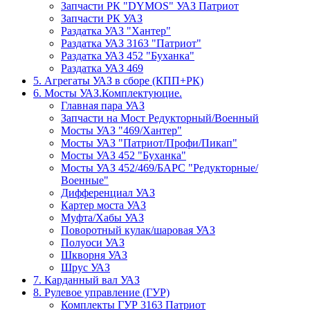
Запчасти РК "DYMOS" УАЗ Патриот
Запчасти РК УАЗ
Раздатка УАЗ "Хантер"
Раздатка УАЗ 3163 "Патриот"
Раздатка УАЗ 452 "Буханка"
Раздатка УАЗ 469
5. Агрегаты УАЗ в сборе (КПП+РК)
6. Мосты УАЗ.Комплектуюцие.
Главная пара УАЗ
Запчасти на Мост Редукторный/Военный
Мосты УАЗ "469/Хантер"
Мосты УАЗ "Патриот/Профи/Пикап"
Мосты УАЗ 452 "Буханка"
Мосты УАЗ 452/469/БАРС "Редукторные/
Военные"
Дифференциал УАЗ
Картер моста УАЗ
Муфта/Хабы УАЗ
Поворотный кулак/шаровая УАЗ
Полуоси УАЗ
Шкворня УАЗ
Шрус УАЗ
7. Карданный вал УАЗ
8. Рулевое управление (ГУР)
Комплекты ГУР 3163 Патриот