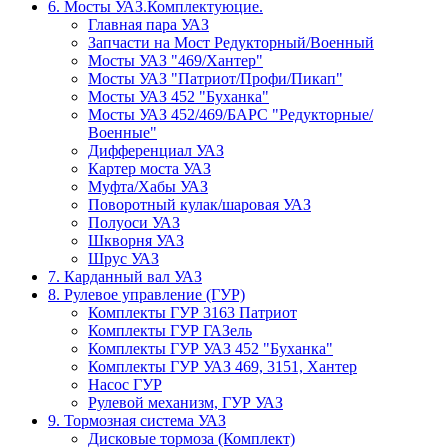
6. Мосты УАЗ.Комплектуюцие.
Главная пара УАЗ
Запчасти на Мост Редукторный/Военный
Мосты УАЗ "469/Хантер"
Мосты УАЗ "Патриот/Профи/Пикап"
Мосты УАЗ 452 "Буханка"
Мосты УАЗ 452/469/БАРС "Редукторные/
Военные"
Дифференциал УАЗ
Картер моста УАЗ
Муфта/Хабы УАЗ
Поворотный кулак/шаровая УАЗ
Полуоси УАЗ
Шкворня УАЗ
Шрус УАЗ
7. Карданный вал УАЗ
8. Рулевое управление (ГУР)
Комплекты ГУР 3163 Патриот
Комплекты ГУР ГАЗель
Комплекты ГУР УАЗ 452 "Буханка"
Комплекты ГУР УАЗ 469, 3151, Хантер
Насос ГУР
Рулевой механизм, ГУР УАЗ
9. Тормозная система УАЗ
Дисковые тормоза (Комплект)