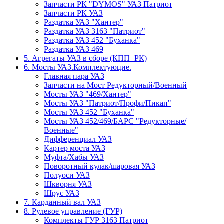
Запчасти РК "DYMOS" УАЗ Патриот
Запчасти РК УАЗ
Раздатка УАЗ "Хантер"
Раздатка УАЗ 3163 "Патриот"
Раздатка УАЗ 452 "Буханка"
Раздатка УАЗ 469
5. Агрегаты УАЗ в сборе (КПП+РК)
6. Мосты УАЗ.Комплектуюцие.
Главная пара УАЗ
Запчасти на Мост Редукторный/Военный
Мосты УАЗ "469/Хантер"
Мосты УАЗ "Патриот/Профи/Пикап"
Мосты УАЗ 452 "Буханка"
Мосты УАЗ 452/469/БАРС "Редукторные/
Военные"
Дифференциал УАЗ
Картер моста УАЗ
Муфта/Хабы УАЗ
Поворотный кулак/шаровая УАЗ
Полуоси УАЗ
Шкворня УАЗ
Шрус УАЗ
7. Карданный вал УАЗ
8. Рулевое управление (ГУР)
Комплекты ГУР 3163 Патриот