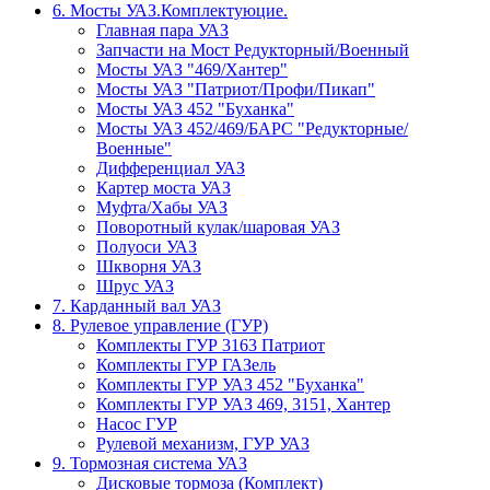
6. Мосты УАЗ.Комплектуюцие.
Главная пара УАЗ
Запчасти на Мост Редукторный/Военный
Мосты УАЗ "469/Хантер"
Мосты УАЗ "Патриот/Профи/Пикап"
Мосты УАЗ 452 "Буханка"
Мосты УАЗ 452/469/БАРС "Редукторные/
Военные"
Дифференциал УАЗ
Картер моста УАЗ
Муфта/Хабы УАЗ
Поворотный кулак/шаровая УАЗ
Полуоси УАЗ
Шкворня УАЗ
Шрус УАЗ
7. Карданный вал УАЗ
8. Рулевое управление (ГУР)
Комплекты ГУР 3163 Патриот
Комплекты ГУР ГАЗель
Комплекты ГУР УАЗ 452 "Буханка"
Комплекты ГУР УАЗ 469, 3151, Хантер
Насос ГУР
Рулевой механизм, ГУР УАЗ
9. Тормозная система УАЗ
Дисковые тормоза (Комплект)