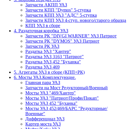
Запчасти АКПП УАЗ
Запчасти КПП "Dymos" 5-ступка
Запчасти КПП УАЗ "АДС" 5-ступка
Запчасти КПП УАЗ 4-ступ. нового/старого образца
КПП УАЗ в сборе
4. Раздаточная коробка УАЗ
Запчасти РК "DIVGI WARNER" УАЗ Патриот
Запчасти РК "DYMOS" УАЗ Патриот
Запчасти РК УАЗ
Раздатка УАЗ "Хантер"
Раздатка УАЗ 3163 "Патриот"
Раздатка УАЗ 452 "Буханка"
Раздатка УАЗ 469
5. Агрегаты УАЗ в сборе (КПП+РК)
6. Мосты УАЗ.Комплектуюцие.
Главная пара УАЗ
Запчасти на Мост Редукторный/Военный
Мосты УАЗ "469/Хантер"
Мосты УАЗ "Патриот/Профи/Пикап"
Мосты УАЗ 452 "Буханка"
Мосты УАЗ 452/469/БАРС "Редукторные/
Военные"
Дифференциал УАЗ
Картер моста УАЗ