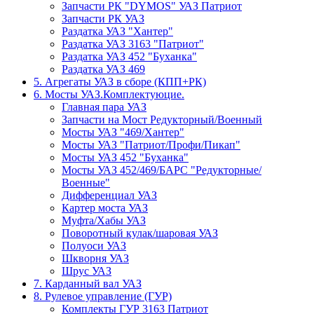
Запчасти РК "DYMOS" УАЗ Патриот
Запчасти РК УАЗ
Раздатка УАЗ "Хантер"
Раздатка УАЗ 3163 "Патриот"
Раздатка УАЗ 452 "Буханка"
Раздатка УАЗ 469
5. Агрегаты УАЗ в сборе (КПП+РК)
6. Мосты УАЗ.Комплектуюцие.
Главная пара УАЗ
Запчасти на Мост Редукторный/Военный
Мосты УАЗ "469/Хантер"
Мосты УАЗ "Патриот/Профи/Пикап"
Мосты УАЗ 452 "Буханка"
Мосты УАЗ 452/469/БАРС "Редукторные/
Военные"
Дифференциал УАЗ
Картер моста УАЗ
Муфта/Хабы УАЗ
Поворотный кулак/шаровая УАЗ
Полуоси УАЗ
Шкворня УАЗ
Шрус УАЗ
7. Карданный вал УАЗ
8. Рулевое управление (ГУР)
Комплекты ГУР 3163 Патриот