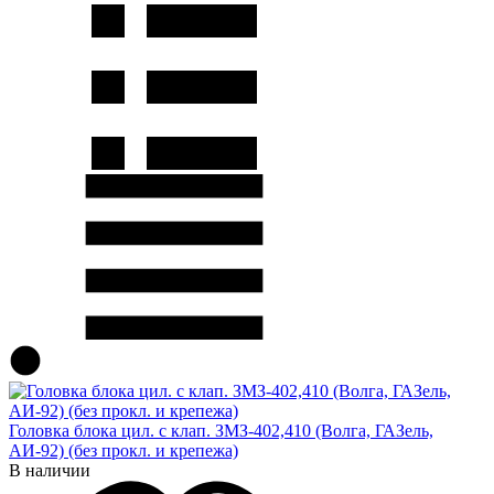
Головка блока цил. с клап. ЗМЗ-402,410 (Волга, ГАЗель,
АИ-92) (без прокл. и крепежа)
В наличии