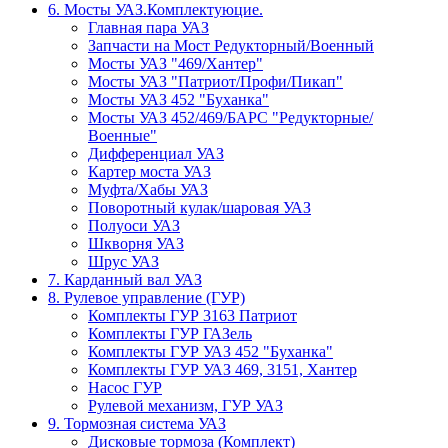
6. Мосты УАЗ.Комплектуюцие.
Главная пара УАЗ
Запчасти на Мост Редукторный/Военный
Мосты УАЗ "469/Хантер"
Мосты УАЗ "Патриот/Профи/Пикап"
Мосты УАЗ 452 "Буханка"
Мосты УАЗ 452/469/БАРС "Редукторные/
Военные"
Дифференциал УАЗ
Картер моста УАЗ
Муфта/Хабы УАЗ
Поворотный кулак/шаровая УАЗ
Полуоси УАЗ
Шкворня УАЗ
Шрус УАЗ
7. Карданный вал УАЗ
8. Рулевое управление (ГУР)
Комплекты ГУР 3163 Патриот
Комплекты ГУР ГАЗель
Комплекты ГУР УАЗ 452 "Буханка"
Комплекты ГУР УАЗ 469, 3151, Хантер
Насос ГУР
Рулевой механизм, ГУР УАЗ
9. Тормозная система УАЗ
Дисковые тормоза (Комплект)