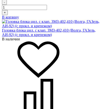
-
+
В корзину
Головка блока цил. с клап. ЗМЗ-402,410 (Волга, ГАЗель,
АИ-92) (с прокл. и крепежом)
В наличии