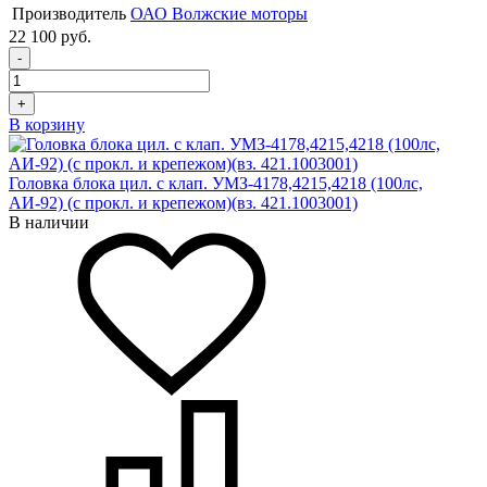
Производитель
ОАО Волжские моторы
22 100 руб.
-
+
В корзину
Головка блока цил. с клап. УМЗ-4178,4215,4218 (100лс,
АИ-92) (с прокл. и крепежом)(вз. 421.1003001)
В наличии