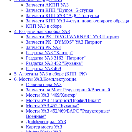
Запчасти АКПП УАЗ
Запчасти КПП "Dymos" 5-ступка
Запчасти КПП УАЗ "АДС" 5-ступка
Запчасти КПП УАЗ 4-ступ. нового/старого образца
КПП УАЗ в сборе
4. Раздаточная коробка УАЗ
Запчасти РК "DIVGI WARNER" УАЗ Патриот
Запчасти РК "DYMOS" УАЗ Патриот
Запчасти РК УАЗ
Раздатка УАЗ "Хантер"
Раздатка УАЗ 3163 "Патриот"
Раздатка УАЗ 452 "Буханка"
Раздатка УАЗ 469
5. Агрегаты УАЗ в сборе (КПП+РК)
6. Мосты УАЗ.Комплектуюцие.
Главная пара УАЗ
Запчасти на Мост Редукторный/Военный
Мосты УАЗ "469/Хантер"
Мосты УАЗ "Патриот/Профи/Пикап"
Мосты УАЗ 452 "Буханка"
Мосты УАЗ 452/469/БАРС "Редукторные/
Военные"
Дифференциал УАЗ
Картер моста УАЗ