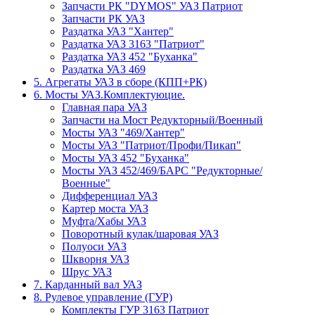
Запчасти РК "DYMOS" УАЗ Патриот
Запчасти РК УАЗ
Раздатка УАЗ "Хантер"
Раздатка УАЗ 3163 "Патриот"
Раздатка УАЗ 452 "Буханка"
Раздатка УАЗ 469
5. Агрегаты УАЗ в сборе (КПП+РК)
6. Мосты УАЗ.Комплектуюцие.
Главная пара УАЗ
Запчасти на Мост Редукторный/Военный
Мосты УАЗ "469/Хантер"
Мосты УАЗ "Патриот/Профи/Пикап"
Мосты УАЗ 452 "Буханка"
Мосты УАЗ 452/469/БАРС "Редукторные/
Военные"
Дифференциал УАЗ
Картер моста УАЗ
Муфта/Хабы УАЗ
Поворотный кулак/шаровая УАЗ
Полуоси УАЗ
Шкворня УАЗ
Шрус УАЗ
7. Карданный вал УАЗ
8. Рулевое управление (ГУР)
Комплекты ГУР 3163 Патриот