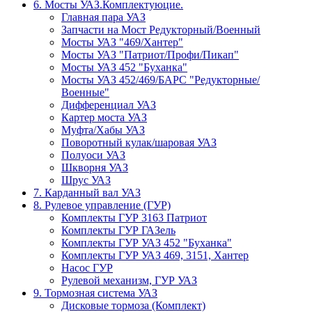
6. Мосты УАЗ.Комплектуюцие.
Главная пара УАЗ
Запчасти на Мост Редукторный/Военный
Мосты УАЗ "469/Хантер"
Мосты УАЗ "Патриот/Профи/Пикап"
Мосты УАЗ 452 "Буханка"
Мосты УАЗ 452/469/БАРС "Редукторные/
Военные"
Дифференциал УАЗ
Картер моста УАЗ
Муфта/Хабы УАЗ
Поворотный кулак/шаровая УАЗ
Полуоси УАЗ
Шкворня УАЗ
Шрус УАЗ
7. Карданный вал УАЗ
8. Рулевое управление (ГУР)
Комплекты ГУР 3163 Патриот
Комплекты ГУР ГАЗель
Комплекты ГУР УАЗ 452 "Буханка"
Комплекты ГУР УАЗ 469, 3151, Хантер
Насос ГУР
Рулевой механизм, ГУР УАЗ
9. Тормозная система УАЗ
Дисковые тормоза (Комплект)